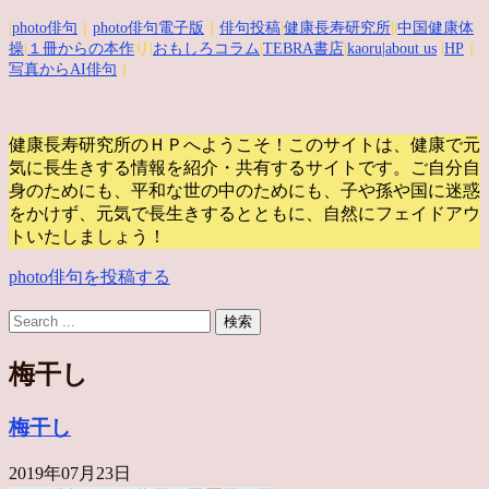
|
photo俳句
｜
photo俳句電子版
｜
俳句投稿
|
健康長寿研究所
||
中国健康体
操
|
１冊からの本作
り|
おもしろコラム
|
TEBRA書店
|
kaoru
|about us
|
HP
｜
写真からAI俳句
｜
健康長寿研究所のＨＰへようこそ！このサイトは、健康で元
気に長生きする情報を紹介・共有するサイトです。
ご自分自
身のためにも、平和な世の中のためにも、子や孫や国に迷惑
をかけず、元気で長生きするとともに、自然にフェイドアウ
トいたしましょう！
photo俳句を投稿する
梅干し
梅干し
2019年07月23日