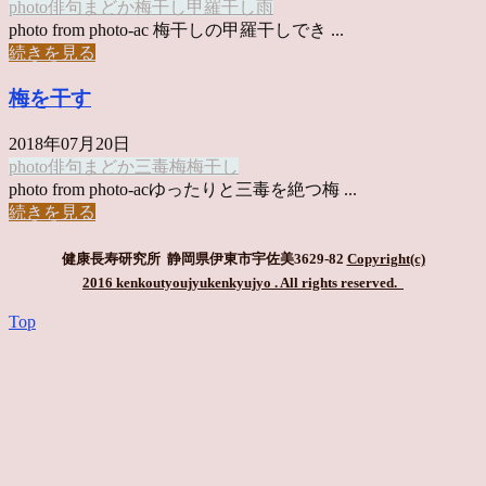
photo俳句
まどか
梅干し
甲羅干し
雨
photo from photo-ac 梅干しの甲羅干しでき ...
続きを見る
梅を干す
2018年07月20日
photo俳句
まどか
三毒
梅
梅干し
photo from photo-acゆったりと三毒を絶つ梅 ...
続きを見る
健康長寿研究所 静岡県伊東市宇佐美3629-82
Copyright(c)
2016 kenkoutyoujyukenkyujyo
. All rights reserved.
Top