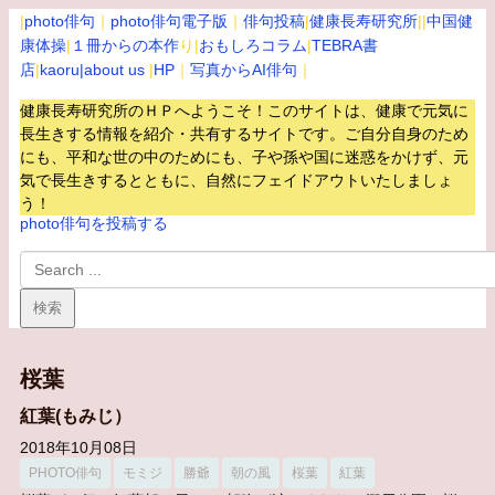
|
photo俳句
｜
photo俳句電子版
｜
俳句投稿
|
健康長寿研究所
||
中国健
康体操
|
１冊からの本作
り|
おもしろコラム
|
TEBRA書
店
|
kaoru
|about us
|
HP
｜
写真からAI俳句
｜
健康長寿研究所のＨＰへようこそ！このサイトは、健康で元気に
長生きする情報を紹介・共有するサイトです。
ご自分自身のため
にも、平和な世の中のためにも、子や孫や国に迷惑をかけず、元
気で長生きするとともに、自然にフェイドアウトいたしましょ
う！
photo俳句を投稿する
桜葉
紅葉(もみじ）
2018年10月08日
PHOTO俳句
モミジ
勝爺
朝の風
桜葉
紅葉