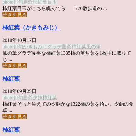
photo俳句
勝爺
柿紅葉
目玉
柿紅葉目玉がこちら睨んでら 1776散歩道の ...
続きを見る
柿紅葉（かきもみじ）
2018年10月17日
photo俳句
かきもみじ
グラデ
勝爺
柿紅葉
風の筆
風の筆グラデ見事な柿紅葉1335柿の落ち葉を1枚手に取りて
じ ...
続きを見る
柿紅葉
2018年09月25日
photo俳句
勝爺
夕餉
柿紅葉
柿紅葉そっと添えての夕餉かな1322柿の葉を拾い、夕餉の食
卓 ...
続きを見る
柿紅葉