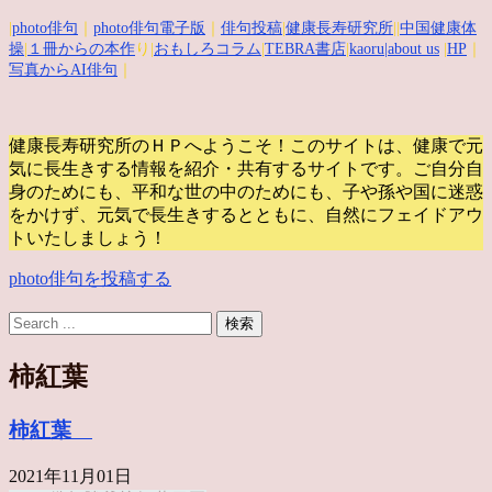
|
photo俳句
｜
photo俳句電子版
｜
俳句投稿
|
健康長寿研究所
||
中国健康体
操
|
１冊からの本作
り|
おもしろコラム
|
TEBRA書店
|
kaoru
|about us
|
HP
｜
写真からAI俳句
｜
健康長寿研究所のＨＰへようこそ！このサイトは、健康で元
気に長生きする情報を紹介・共有するサイトです。
ご自分自
身のためにも、平和な世の中のためにも、子や孫や国に迷惑
をかけず、元気で長生きするとともに、自然にフェイドアウ
トいたしましょう！
photo俳句を投稿する
柿紅葉
柿紅葉
2021年11月01日