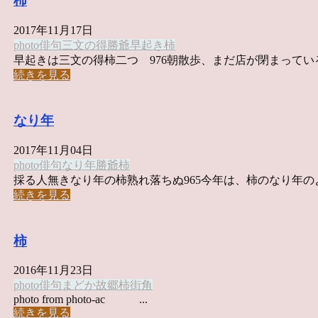
柿
2017年11月17日
photo俳句
三文の得
勝爺
早起き
柿
早起きは三文の得柿二つ 976朝散歩、まだ店が閉まっている美
続きを見る
なり年
2017年11月04日
photo俳句
なり年
勝爺
柿
採る人無きなり年の柿熟れ落ちぬ965今年は、柿のなり年のよう
続きを見る
柿
2016年11月23日
photo俳句
まどか
故郷
柿
街角
photo from photo-ac ...
続きを見る