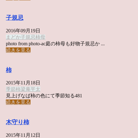
子規忌
2016年09月19日
まどか
子規忌
柿
母
photo from photo-ac庭の柿母も好物子規忌か ...
続きを見る
柿
2015年11月18日
季節
柿
梁庵平太
見上げなば柿の色にて季節知る481
続きを見る
木守り柿
2015年11月12日