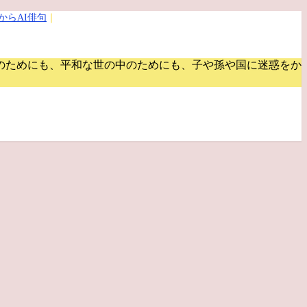
からAI俳句
｜
のためにも、平和な世の中のためにも、子や孫や国に迷惑をか