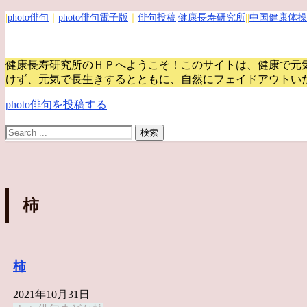
|
photo俳句
｜
photo俳句電子版
｜
俳句投稿
|
健康長寿研究所
||
中国健康体操
健康長寿研究所のＨＰへようこそ！このサイトは、健康で元
けず、元気で長生きするとともに、自然にフェイドアウトい
photo俳句を投稿する
柿
柿
2021年10月31日