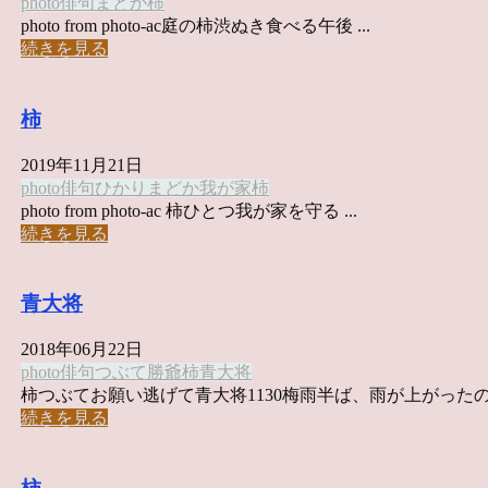
photo俳句
まどか
柿
photo from photo-ac庭の柿渋ぬき食べる午後 ...
続きを見る
柿
2019年11月21日
photo俳句
ひかり
まどか
我が家
柿
photo from photo-ac 柿ひとつ我が家を守る ...
続きを見る
青大将
2018年06月22日
photo俳句
つぶて
勝爺
柿
青大将
柿つぶてお願い逃げて青大将1130梅雨半ば、雨が上がったので 
続きを見る