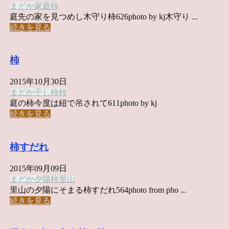
まどか
家
庭
柿
庭先の家を見つめし木守り柿626photo by kj木守り ...
続きを見る
柿
2015年10月30日
まどか
干し柿
柿
庭の柿今度は紐で吊されて611photo by kj
続きを見る
柿すだれ
2015年09月09日
まどか
夕陽
柿
里山
里山の夕陽にそまる柿すだれ564photo from pho ...
続きを見る