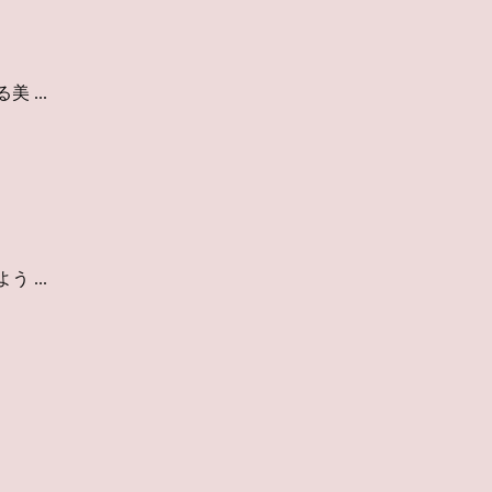
 ...
 ...