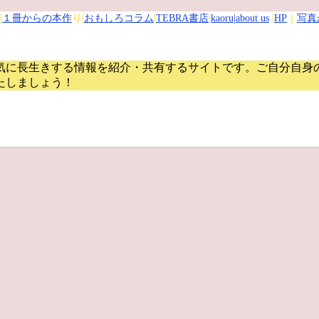
|
１冊からの本作
り|
おもしろコラム
|
TEBRA書店
|
kaoru
|about us
|
HP
｜
写真
気に長生きする情報を紹介・共有するサイトです。
ご自分自身
たしましょう！