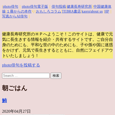
|
photo俳句
｜
photo俳句電子版
｜
俳句投稿
|
健康長寿研究所
||
中国健康体
操
|
１冊からの本作
り|
おもしろコラム
|
TEBRA書店
|
kaoru
|about us
|
HP
｜
写真からAI俳句
｜
健康長寿研究所のＨＰへようこそ！このサイトは、健康で元
気に長生きする情報を紹介・共有するサイトです。
ご自分自
身のためにも、平和な世の中のためにも、子や孫や国に迷惑
をかけず、元気で長生きするとともに、自然にフェイドアウ
トいたしましょう！
photo俳句を投稿する
朝ごはん
鮪
2020年04月27日