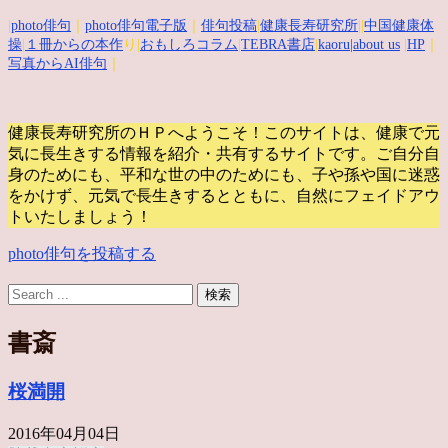
|
photo俳句
｜
photo俳句電子版
｜
俳句投稿
|
健康長寿研究所
||
中国健康体
操
|
１冊からの本作
り|
おもしろコラム
|
TEBRA書店
|
kaoru
|about us
|
HP
｜
写真からAI俳句
｜
健康長寿研究所のＨＰへようこそ！このサイトは、健康で元
気に長生きする情報を紹介・共有するサイトです。
ご自分自
身のためにも、平和な世の中のためにも、子や孫や国に迷惑
をかけず、元気で長生きするとともに、自然にフェイドアウ
トいたしましょう！
photo俳句を投稿する
書斎
桜満開
2016年04月04日