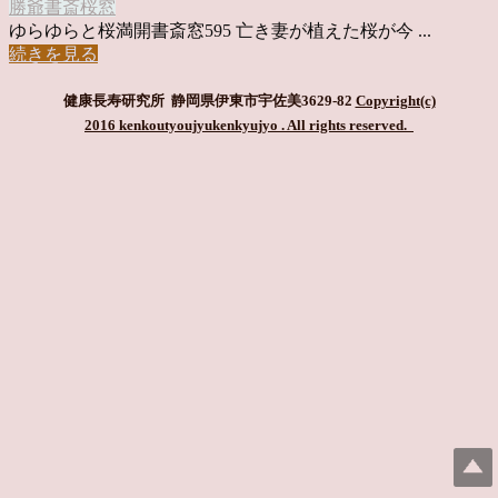
勝爺
書斎
桜
窓
ゆらゆらと桜満開書斎窓595 亡き妻が植えた桜が今 ...
続きを見る
健康長寿研究所 静岡県伊東市宇佐美3629-82
Copyright(c)
2016 kenkoutyoujyukenkyujyo
. All rights reserved.