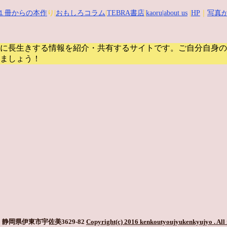
１冊からの本作
り|
おもしろコラム
|
TEBRA書店
|
kaoru
|about us
|
HP
｜
写真か
に長生きする情報を紹介・共有するサイトです。
ご自分自身の
ましょう！
静岡県伊東市宇佐美3629-82
Copyright(c) 2016 kenkoutyoujyukenkyujyo
. All