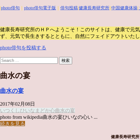
|
photo俳句
｜
photo俳句電子版
｜
俳句投稿
|
健康長寿研究所
||
中国健康体操
|
健康長寿研究所のＨＰへようこそ！このサイトは、健康で元気
ず、元気で長生きするとともに、自然にフェイドアウトいたし
photo俳句を投稿する
曲水の宴
曲水の宴
2017年02月08日
いつくし
ひいな
まどか
心
曲水の宴
photo from wikipedia曲水の宴ひいなの心い ...
続きを見る
健康長寿研究所 