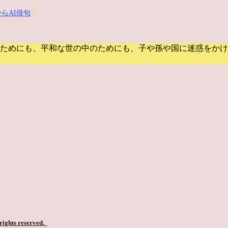
らAI俳句
｜
ためにも、平和な世の中のためにも、子や孫や国に迷惑をかけ
 rights reserved.