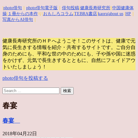
|
photo俳句
｜
photo俳句電子版
｜
俳句投稿
|
健康長寿研究所
||
中国健康体
操
|
１冊からの本作
り|
おもしろコラム
|
TEBRA書店
|
kaoru
|about us
|
HP
｜
写真からAI俳句
｜
健康長寿研究所のＨＰへようこそ！このサイトは、健康で元
気に長生きする情報を紹介・共有するサイトです。
ご自分自
身のためにも、平和な世の中のためにも、子や孫や国に迷惑
をかけず、元気で長生きするとともに、自然にフェイドアウ
トいたしましょう！
photo俳句を投稿する
春宴
春宴
2018年04月22日