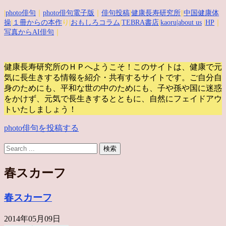
|
photo俳句
｜
photo俳句電子版
｜
俳句投稿
|
健康長寿研究所
||
中国健康体
操
|
１冊からの本作
り|
おもしろコラム
|
TEBRA書店
|
kaoru
|about us
|
HP
｜
写真からAI俳句
｜
健康長寿研究所のＨＰへようこそ！このサイトは、健康で元
気に長生きする情報を紹介・共有するサイトです。
ご自分自
身のためにも、平和な世の中のためにも、子や孫や国に迷惑
をかけず、元気で長生きするとともに、自然にフェイドアウ
トいたしましょう！
photo俳句を投稿する
春スカーフ
春スカーフ
2014年05月09日