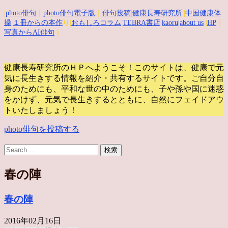
|
photo俳句
｜
photo俳句電子版
｜
俳句投稿
|
健康長寿研究所
||
中国健康体
操
|
１冊からの本作
り|
おもしろコラム
|
TEBRA書店
|
kaoru
|about us
|
HP
｜
写真からAI俳句
｜
健康長寿研究所のＨＰへようこそ！このサイトは、健康で元
気に長生きする情報を紹介・共有するサイトです。
ご自分自
身のためにも、平和な世の中のためにも、子や孫や国に迷惑
をかけず、元気で長生きするとともに、自然にフェイドアウ
トいたしましょう！
photo俳句を投稿する
春の陣
春の陣
2016年02月16日