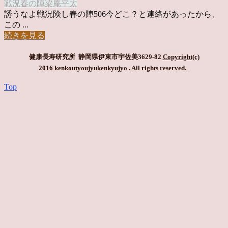
戦況
春の陣
梁庵平太
誘うなよ戦況険し春の陣506今どこ？と連絡があったから、
この ...
続きを見る
健康長寿研究所 静岡県伊東市宇佐美3629-82
Copyright(c)
2016 kenkoutyoujyukenkyujyo
. All rights reserved.
Top