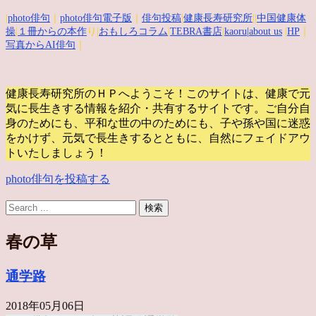
|
photo俳句
｜
photo俳句電子版
｜
俳句投稿
|
健康長寿研究所
||
中国健康体
操
|
１冊からの本作
り|
おもしろコラム
|
TEBRA書店
|
kaoru
|about us
|
HP
｜
写真からAI俳句
｜
健康長寿研究所のＨＰへようこそ！このサイトは、健康で元
気に長生きする情報を紹介・共有するサイトです。
ご自分自
身のためにも、平和な世の中のためにも、子や孫や国に迷惑
をかけず、元気で長生きするとともに、自然にフェイドアウ
トいたしましょう！
photo俳句を投稿する
春の草
通学路
2018年05月06日