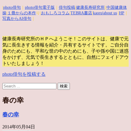
|
photo俳句
｜
photo俳句電子版
｜
俳句投稿
|
健康長寿研究所
||
中国健康体
操
|
１冊からの本作
り|
おもしろコラム
|
TEBRA書店
|
kaoru
|about us
|
HP
｜
写真からAI俳句
｜
健康長寿研究所のＨＰへようこそ！このサイトは、健康で元
気に長生きする情報を紹介・共有するサイトです。
ご自分自
身のためにも、平和な世の中のためにも、子や孫や国に迷惑
をかけず、元気で長生きするとともに、自然にフェイドアウ
トいたしましょう！
photo俳句を投稿する
春の幸
春の幸
2014年05月04日