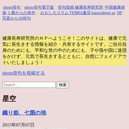
|
photo俳句
｜
photo俳句電子版
｜
俳句投稿
|
健康長寿研究所
||
中国健康体
操
|
１冊からの本作
り|
おもしろコラム
|
TEBRA書店
|
kaoru
|about us
|
HP
｜
写真からAI俳句
｜
健康長寿研究所のＨＰへようこそ！このサイトは、健康で元
気に長生きする情報を紹介・共有するサイトです。
ご自分自
身のためにも、平和な世の中のためにも、子や孫や国に迷惑
をかけず、元気で長生きするとともに、自然にフェイドアウ
トいたしましょう！
photo俳句を投稿する
星空
織り姫、七箇の池
2015年07月07日