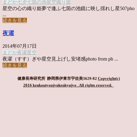
まどか
七夕
七箇の池
星空
織り姫
星空の心の織り姫夢で逢ふ七箇の池鏡に映し揺れし星507pho
...
続きを見る
夜濯
2014年07月17日
まどか
夜濯
星空
夜濯（すす）ぎや星空見上げし安堵感photo from ph ...
続きを見る
健康長寿研究所 静岡県伊東市宇佐美3629-82
Copyright(c)
2016 kenkoutyoujyukenkyujyo
. All rights reserved.