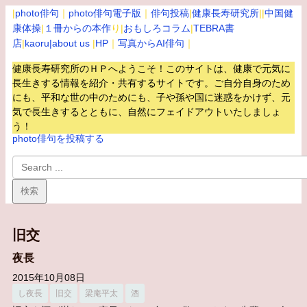
|
photo俳句
｜
photo俳句電子版
｜
俳句投稿
|
健康長寿研究所
||
中国健
康体操
|
１冊からの本作
り|
おもしろコラム
|
TEBRA書
店
|
kaoru
|about us
|
HP
｜
写真からAI俳句
｜
健康長寿研究所のＨＰへようこそ！このサイトは、健康で元気に
長生きする情報を紹介・共有するサイトです。
ご自分自身のため
にも、平和な世の中のためにも、子や孫や国に迷惑をかけず、元
気で長生きするとともに、自然にフェイドアウトいたしましょ
う！
photo俳句を投稿する
旧交
夜長
2015年10月08日
し夜長
旧交
梁庵平太
酒