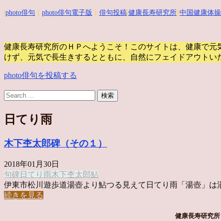
|
photo俳句
｜
photo俳句電子版
｜
俳句投稿
|
健康長寿研究所
||
中国健康体操
健康長寿研究所のＨＰへようこそ！このサイトは、健康で元
けず、元気で長生きするとともに、自然にフェイドアウトい
photo俳句を投稿する
日てり雨
木下杢太郎碑（その１）
2018年01月30日
句碑
日てり雨
木下杢太郎
鮎
伊東市松川遊歩道湯壺より鮎つる見えて日てり雨「湯壺」は湯船の
続きを見る
健康長寿研究所 