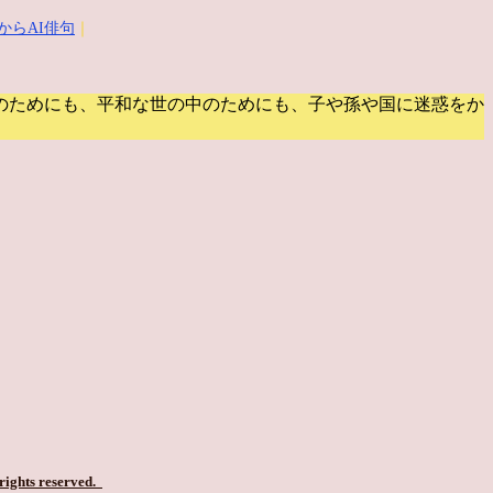
からAI俳句
｜
のためにも、平和な世の中のためにも、子や孫や国に迷惑をか
 rights reserved.