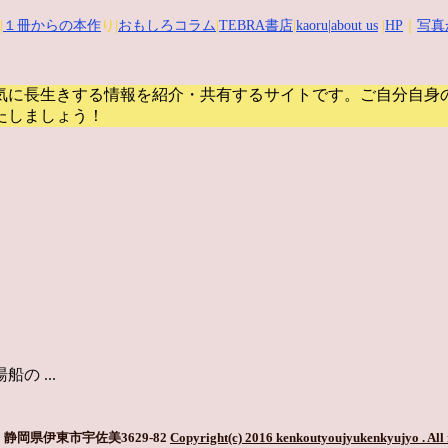
|
１冊からの本作
り|
おもしろコラム
|
TEBRA書店
|
kaoru
|about us
|
HP
｜
写真
気に長生きする情報を紹介・共有するサイトです。
ご自分自身
たしましょう！
 ...
静岡県伊東市宇佐美3629-82
Copyright(c) 2016 kenkoutyoujyukenkyujyo
. All