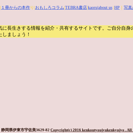
|
１冊からの本作
り|
おもしろコラム
|
TEBRA書店
|
kaoru
|about us
|
HP
｜
写真
気に長生きする情報を紹介・共有するサイトです。
ご自分自身
たしましょう！
静岡県伊東市宇佐美3629-82
Copyright(c) 2016 kenkoutyoujyukenkyujyo
. All