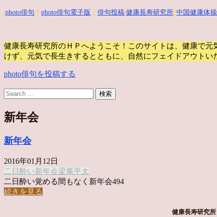
|
photo俳句
｜
photo俳句電子版
｜
俳句投稿
|
健康長寿研究所
||
中国健康体操
健康長寿研究所のＨＰへようこそ！このサイトは、健康で元
けず、元気で長生きするとともに、自然にフェイドアウトい
photo俳句を投稿する
新年会
新年会
2016年01月12日
二日酔い
新年会
梁庵平太
二日酔い覚める間もなく新年会494
続きを見る
健康長寿研究所 