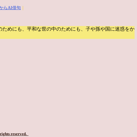
からAI俳句
｜
のためにも、平和な世の中のためにも、子や孫や国に迷惑をか
 rights reserved.