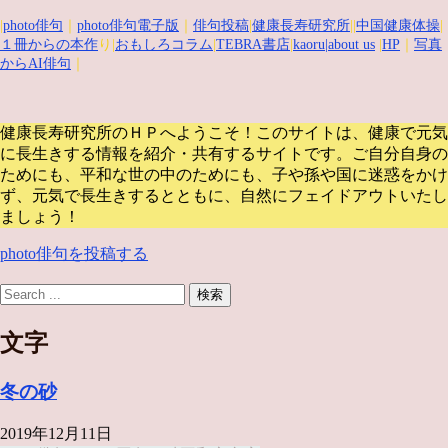
|
photo俳句
｜
photo俳句電子版
｜
俳句投稿
|
健康長寿研究所
||
中国健康体操
|
１冊からの本作
り|
おもしろコラム
|
TEBRA書店
|
kaoru
|about us
|
HP
｜
写真
からAI俳句
｜
健康長寿研究所のＨＰへようこそ！このサイトは、健康で元気
に長生きする情報を紹介・共有するサイトです。
ご自分自身の
ためにも、平和な世の中のためにも、子や孫や国に迷惑をかけ
ず、元気で長生きするとともに、自然にフェイドアウトいたし
ましょう！
photo俳句を投稿する
文字
冬の砂
2019年12月11日