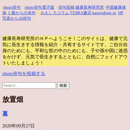
|
photo俳句
｜
photo俳句電子版
｜
俳句投稿
|
健康長寿研究所
||
中国健康体
操
|
１冊からの本作
り|
おもしろコラム
|
TEBRA書店
|
kaoru
|about us
|
HP
｜
写真からAI俳句
｜
健康長寿研究所のＨＰへようこそ！このサイトは、健康で元
気に長生きする情報を紹介・共有するサイトです。
ご自分自
身のためにも、平和な世の中のためにも、子や孫や国に迷惑
をかけず、元気で長生きするとともに、自然にフェイドアウ
トいたしましょう！
photo俳句を投稿する
放置畑
葛
2020年09月27日