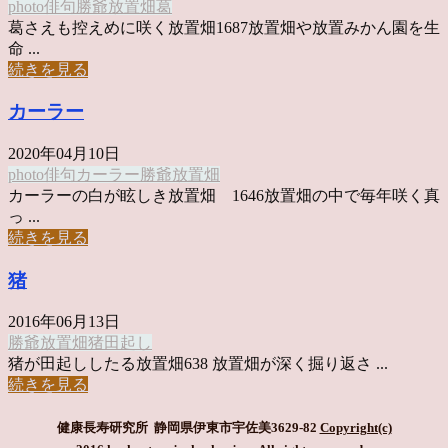
photo俳句
勝爺
放置畑
葛
葛さえも控えめに咲く放置畑1687放置畑や放置みかん園を生
命 ...
続きを見る
カーラー
2020年04月10日
photo俳句
カーラー
勝爺
放置畑
カーラーの白が眩しき放置畑 1646放置畑の中で毎年咲く真
っ ...
続きを見る
猪
2016年06月13日
勝爺
放置畑
猪
田起し
猪が田起ししたる放置畑638 放置畑が深く掘り返さ ...
続きを見る
健康長寿研究所 静岡県伊東市宇佐美3629-82
Copyright(c)