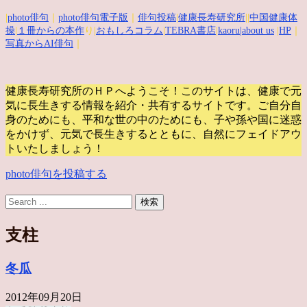
|
photo俳句
｜
photo俳句電子版
｜
俳句投稿
|
健康長寿研究所
||
中国健康体
操
|
１冊からの本作
り|
おもしろコラム
|
TEBRA書店
|
kaoru
|about us
|
HP
｜
写真からAI俳句
｜
健康長寿研究所のＨＰへようこそ！このサイトは、健康で元
気に長生きする情報を紹介・共有するサイトです。
ご自分自
身のためにも、平和な世の中のためにも、子や孫や国に迷惑
をかけず、元気で長生きするとともに、自然にフェイドアウ
トいたしましょう！
photo俳句を投稿する
支柱
冬瓜
2012年09月20日