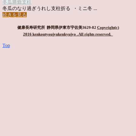
冬瓜
勝爺
支柱
冬瓜のなり過ぎうれし支柱折る ・ミニ冬 ...
続きを見る
健康長寿研究所 静岡県伊東市宇佐美3629-82
Copyright(c)
2016 kenkoutyoujyukenkyujyo
. All rights reserved.
Top