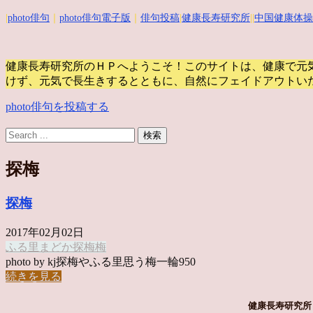
|
photo俳句
｜
photo俳句電子版
｜
俳句投稿
|
健康長寿研究所
||
中国健康体操
健康長寿研究所のＨＰへようこそ！このサイトは、健康で元
けず、元気で長生きするとともに、自然にフェイドアウトい
photo俳句を投稿する
探梅
探梅
2017年02月02日
ふる里
まどか
探梅
梅
photo by kj探梅やふる里思う梅一輪950
続きを見る
健康長寿研究所 