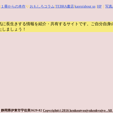
|
１冊からの本作
り|
おもしろコラム
|
TEBRA書店
|
kaoru
|about us
|
HP
｜
写真
気に長生きする情報を紹介・共有するサイトです。
ご自分自身
たしましょう！
静岡県伊東市宇佐美3629-82
Copyright(c) 2016 kenkoutyoujyukenkyujyo
. All