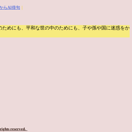
からAI俳句
｜
のためにも、平和な世の中のためにも、子や孫や国に迷惑をか
 rights reserved.