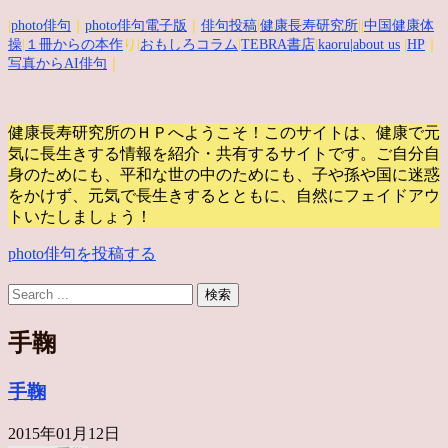
|
photo俳句
｜
photo俳句電子版
｜
俳句投稿
|
健康長寿研究所
||
中国健康体
操
|
１冊からの本作
り|
おもしろコラム
|
TEBRA書店
|
kaoru
|about us
|
HP
｜
写真からAI俳句
｜
健康長寿研究所のＨＰへようこそ！このサイトは、健康で元
気に長生きする情報を紹介・共有するサイトです。
ご自分自
身のためにも、平和な世の中のためにも、子や孫や国に迷惑
をかけず、元気で長生きするとともに、自然にフェイドアウ
トいたしましょう！
photo俳句を投稿する
手鞠
手鞠
2015年01月12日