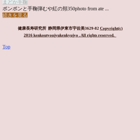
まどか
手鞠
ポンポンと手鞠弾むや紅の頬350photo from ate ...
続きを見る
健康長寿研究所 静岡県伊東市宇佐美3629-82
Copyright(c)
2016 kenkoutyoujyukenkyujyo
. All rights reserved.
Top