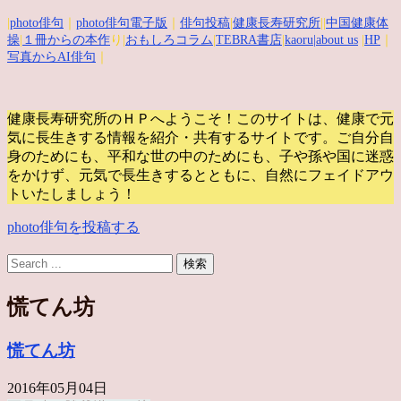
|
photo俳句
｜
photo俳句電子版
｜
俳句投稿
|
健康長寿研究所
||
中国健康体
操
|
１冊からの本作
り|
おもしろコラム
|
TEBRA書店
|
kaoru
|about us
|
HP
｜
写真からAI俳句
｜
健康長寿研究所のＨＰへようこそ！このサイトは、健康で元
気に長生きする情報を紹介・共有するサイトです。
ご自分自
身のためにも、平和な世の中のためにも、子や孫や国に迷惑
をかけず、元気で長生きするとともに、自然にフェイドアウ
トいたしましょう！
photo俳句を投稿する
慌てん坊
慌てん坊
2016年05月04日