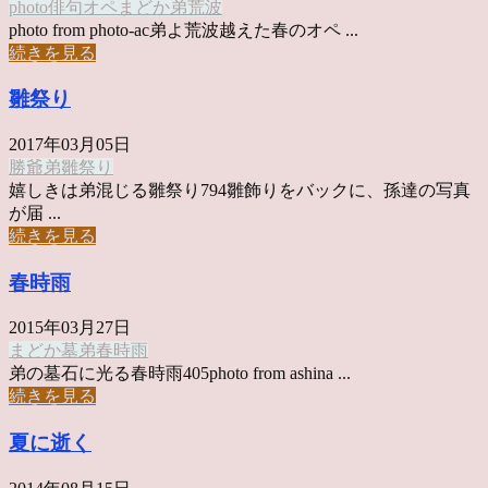
photo俳句
オペ
まどか
弟
荒波
photo from photo-ac弟よ荒波越えた春のオペ ...
続きを見る
雛祭り
2017年03月05日
勝爺
弟
雛祭り
嬉しきは弟混じる雛祭り794雛飾りをバックに、孫達の写真
が届 ...
続きを見る
春時雨
2015年03月27日
まどか
墓
弟
春時雨
弟の墓石に光る春時雨405photo from ashina ...
続きを見る
夏に逝く