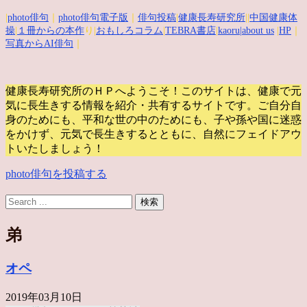
|
photo俳句
｜
photo俳句電子版
｜
俳句投稿
|
健康長寿研究所
||
中国健康体
操
|
１冊からの本作
り|
おもしろコラム
|
TEBRA書店
|
kaoru
|about us
|
HP
｜
写真からAI俳句
｜
健康長寿研究所のＨＰへようこそ！このサイトは、健康で元
気に長生きする情報を紹介・共有するサイトです。
ご自分自
身のためにも、平和な世の中のためにも、子や孫や国に迷惑
をかけず、元気で長生きするとともに、自然にフェイドアウ
トいたしましょう！
photo俳句を投稿する
弟
オペ
2019年03月10日