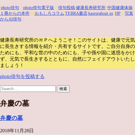
|
photo俳句
｜
photo俳句電子版
｜
俳句投稿
|
健康長寿研究所
||
中国健康体操
|
１冊からの本作
り|
おもしろコラム
|
TEBRA書店
|
kaoru
|about us
|
HP
｜
写真
からAI俳句
｜
健康長寿研究所のＨＰへようこそ！このサイトは、健康で元気
に長生きする情報を紹介・共有するサイトです。
ご自分自身の
ためにも、平和な世の中のためにも、子や孫や国に迷惑をかけ
ず、元気で長生きするとともに、自然にフェイドアウトいたし
ましょう！
photo俳句を投稿する
弁慶の墓
弁慶の墓
2018年11月28日