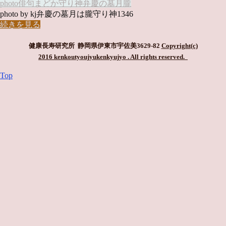
photo俳句
まどか
守り神
弁慶の墓
月
朧
photo by kj弁慶の墓月は朧守り神1346
続きを見る
健康長寿研究所 静岡県伊東市宇佐美3629-82
Copyright(c)
2016 kenkoutyoujyukenkyujyo
. All rights reserved.
Top