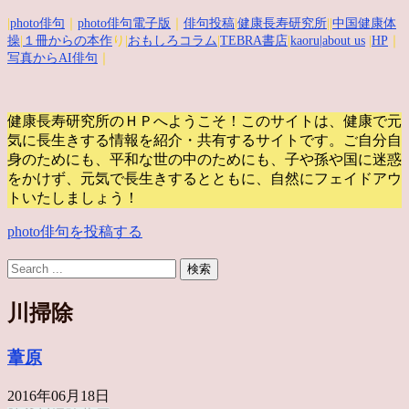
|
photo俳句
｜
photo俳句電子版
｜
俳句投稿
|
健康長寿研究所
||
中国健康体
操
|
１冊からの本作
り|
おもしろコラム
|
TEBRA書店
|
kaoru
|about us
|
HP
｜
写真からAI俳句
｜
健康長寿研究所のＨＰへようこそ！このサイトは、健康で元
気に長生きする情報を紹介・共有するサイトです。
ご自分自
身のためにも、平和な世の中のためにも、子や孫や国に迷惑
をかけず、元気で長生きするとともに、自然にフェイドアウ
トいたしましょう！
photo俳句を投稿する
川掃除
葦原
2016年06月18日