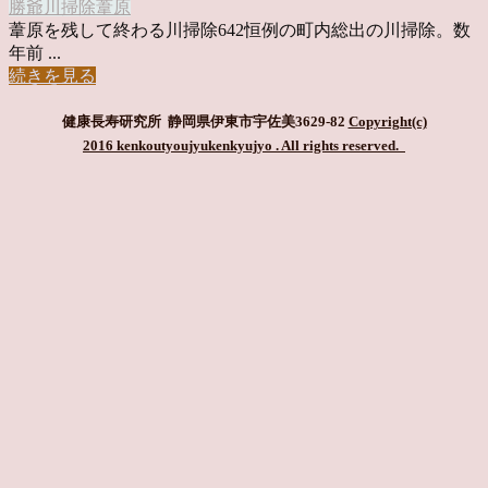
勝爺
川掃除
葦原
葦原を残して終わる川掃除642恒例の町内総出の川掃除。数
年前 ...
続きを見る
健康長寿研究所 静岡県伊東市宇佐美3629-82
Copyright(c)
2016 kenkoutyoujyukenkyujyo
. All rights reserved.