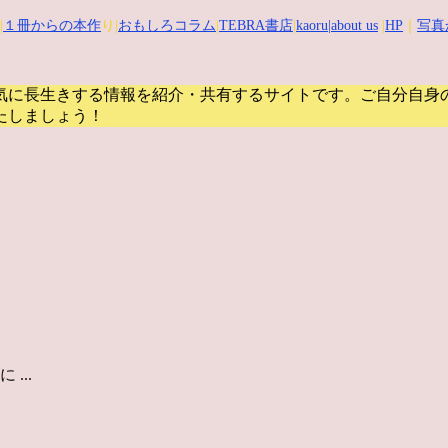
|
１冊からの本作
り|
おもしろコラム
|
TEBRA書店
|
kaoru
|about us
|
HP
｜
写真
気に長生きする情報を紹介・共有するサイトです。
ご自分自身
たしましょう！
...