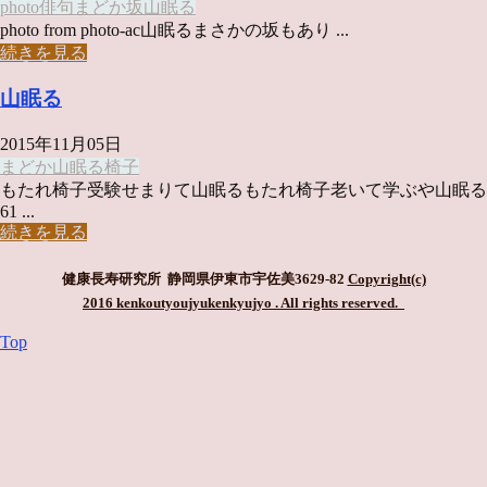
photo俳句
まどか
坂
山眠る
photo from photo-ac山眠るまさかの坂もあり ...
続きを見る
山眠る
2015年11月05日
まどか
山眠る
椅子
もたれ椅子受験せまりて山眠るもたれ椅子老いて学ぶや山眠る
61 ...
続きを見る
健康長寿研究所 静岡県伊東市宇佐美3629-82
Copyright(c)
2016 kenkoutyoujyukenkyujyo
. All rights reserved.
Top