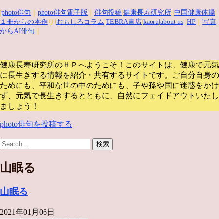
|
photo俳句
｜
photo俳句電子版
｜
俳句投稿
|
健康長寿研究所
||
中国健康体操
|
１冊からの本作
り|
おもしろコラム
|
TEBRA書店
|
kaoru
|about us
|
HP
｜
写真
からAI俳句
｜
健康長寿研究所のＨＰへようこそ！このサイトは、健康で元気
に長生きする情報を紹介・共有するサイトです。
ご自分自身の
ためにも、平和な世の中のためにも、子や孫や国に迷惑をかけ
ず、元気で長生きするとともに、自然にフェイドアウトいたし
ましょう！
photo俳句を投稿する
山眠る
山眠る
2021年01月06日