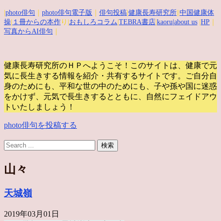
|
photo俳句
｜
photo俳句電子版
｜
俳句投稿
|
健康長寿研究所
||
中国健康体
操
|
１冊からの本作
り|
おもしろコラム
|
TEBRA書店
|
kaoru
|about us
|
HP
｜
写真からAI俳句
｜
健康長寿研究所のＨＰへようこそ！このサイトは、健康で元
気に長生きする情報を紹介・共有するサイトです。
ご自分自
身のためにも、平和な世の中のためにも、子や孫や国に迷惑
をかけず、元気で長生きするとともに、自然にフェイドアウ
トいたしましょう！
photo俳句を投稿する
山々
天城嶺
2019年03月01日