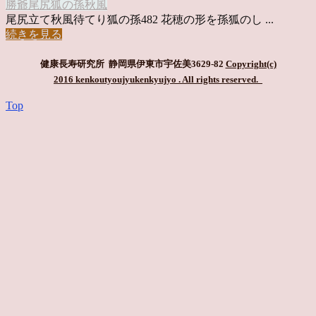
勝爺
尾尻
狐の孫
秋風
尾尻立て秋風待てり狐の孫482 花穂の形を孫狐のし ...
続きを見る
健康長寿研究所 静岡県伊東市宇佐美3629-82
Copyright(c)
2016 kenkoutyoujyukenkyujyo
. All rights reserved.
Top