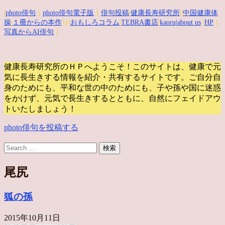
|
photo俳句
｜
photo俳句電子版
｜
俳句投稿
|
健康長寿研究所
||
中国健康体
操
|
１冊からの本作
り|
おもしろコラム
|
TEBRA書店
|
kaoru
|about us
|
HP
｜
写真からAI俳句
｜
健康長寿研究所のＨＰへようこそ！このサイトは、健康で元
気に長生きする情報を紹介・共有するサイトです。
ご自分自
身のためにも、平和な世の中のためにも、子や孫や国に迷惑
をかけず、元気で長生きするとともに、自然にフェイドアウ
トいたしましょう！
photo俳句を投稿する
尾尻
狐の孫
2015年10月11日