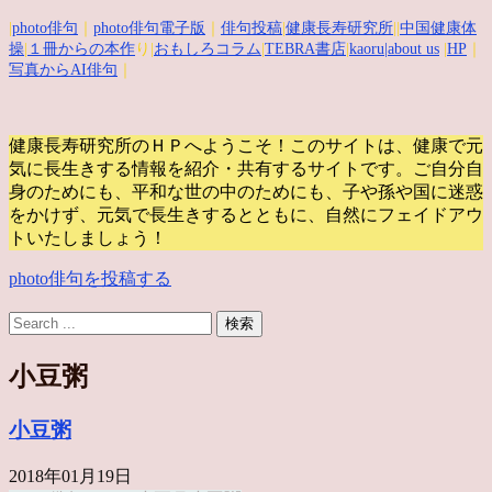
|
photo俳句
｜
photo俳句電子版
｜
俳句投稿
|
健康長寿研究所
||
中国健康体
操
|
１冊からの本作
り|
おもしろコラム
|
TEBRA書店
|
kaoru
|about us
|
HP
｜
写真からAI俳句
｜
健康長寿研究所のＨＰへようこそ！このサイトは、健康で元
気に長生きする情報を紹介・共有するサイトです。
ご自分自
身のためにも、平和な世の中のためにも、子や孫や国に迷惑
をかけず、元気で長生きするとともに、自然にフェイドアウ
トいたしましょう！
photo俳句を投稿する
小豆粥
小豆粥
2018年01月19日