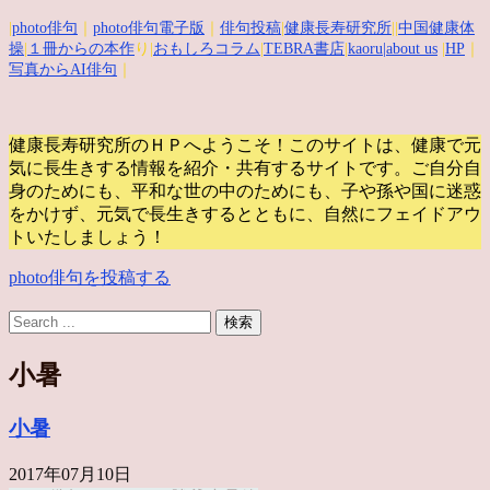
|
photo俳句
｜
photo俳句電子版
｜
俳句投稿
|
健康長寿研究所
||
中国健康体
操
|
１冊からの本作
り|
おもしろコラム
|
TEBRA書店
|
kaoru
|about us
|
HP
｜
写真からAI俳句
｜
健康長寿研究所のＨＰへようこそ！このサイトは、健康で元
気に長生きする情報を紹介・共有するサイトです。
ご自分自
身のためにも、平和な世の中のためにも、子や孫や国に迷惑
をかけず、元気で長生きするとともに、自然にフェイドアウ
トいたしましょう！
photo俳句を投稿する
小暑
小暑
2017年07月10日