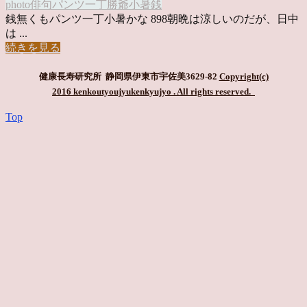
photo俳句
パンツ一丁
勝爺
小暑
銭
銭無くもパンツ一丁小暑かな 898朝晩は涼しいのだが、日中
は ...
続きを見る
健康長寿研究所 静岡県伊東市宇佐美3629-82
Copyright(c)
2016 kenkoutyoujyukenkyujyo
. All rights reserved.
Top