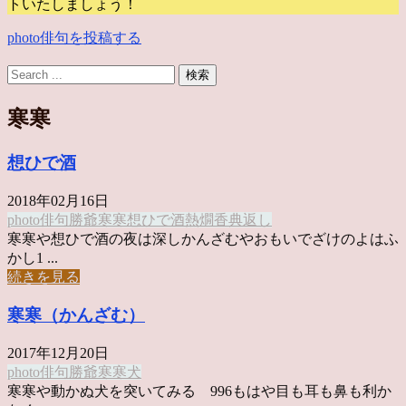
トいたしましょう！
photo俳句を投稿する
寒寒
想ひで酒
2018年02月16日
photo俳句
勝爺
寒寒
想ひで酒
熱燗
香典返し
寒寒や想ひで酒の夜は深しかんざむやおもいでざけのよはふ
かし1 ...
続きを見る
寒寒（かんざむ）
2017年12月20日
photo俳句
勝爺
寒寒
犬
寒寒や動かぬ犬を突いてみる 996もはや目も耳も鼻も利か