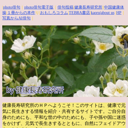
|
photo俳句
｜
photo俳句電子版
｜
俳句投稿
|
健康長寿研究所
||
中国健康体
操
|
１冊からの本作
り|
おもしろコラム
|
TEBRA書店
|
kaoru
|about us
|
HP
｜
写真からAI俳句
｜
健康長寿研究所のＨＰへようこそ！このサイトは、健康で元
気に長生きする情報を紹介・共有するサイトです。
ご自分自
身のためにも、平和な世の中のためにも、子や孫や国に迷惑
をかけず、元気で長生きするとともに、自然にフェイドアウ