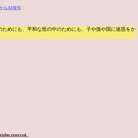
からAI俳句
｜
のためにも、平和な世の中のためにも、子や孫や国に迷惑をか
 rights reserved.