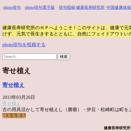
|
photo俳句
｜
photo俳句電子版
｜
俳句投稿
|
健康長寿研究所
||
中国健康体操
健康長寿研究所のＨＰへようこそ！このサイトは、健康で元
けず、元気で長生きするとともに、自然にフェイドアウトい
photo俳句を投稿する
寄せ植え
寄せ植え
2013年03月26日
寄せ植え
古の用具活かして寄せ植えし（勝爺）・伊豆・松崎町は町を上げて
続きを見る
健康長寿研究所 