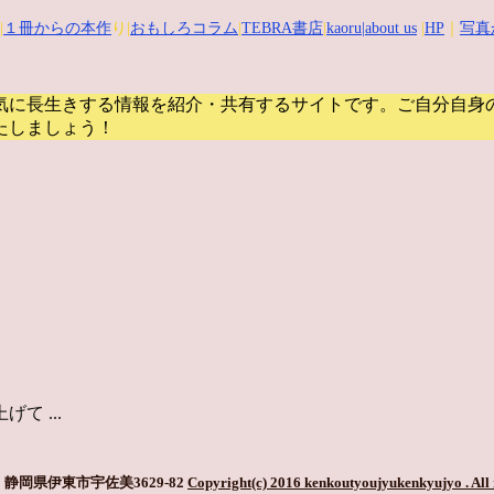
|
１冊からの本作
り|
おもしろコラム
|
TEBRA書店
|
kaoru
|about us
|
HP
｜
写真
気に長生きする情報を紹介・共有するサイトです。
ご自分自身
たしましょう！
 ...
静岡県伊東市宇佐美3629-82
Copyright(c) 2016 kenkoutyoujyukenkyujyo
. All