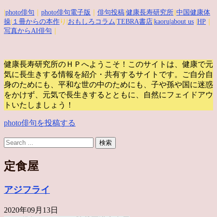
|
photo俳句
｜
photo俳句電子版
｜
俳句投稿
|
健康長寿研究所
||
中国健康体
操
|
１冊からの本作
り|
おもしろコラム
|
TEBRA書店
|
kaoru
|about us
|
HP
｜
写真からAI俳句
｜
健康長寿研究所のＨＰへようこそ！このサイトは、健康で元
気に長生きする情報を紹介・共有するサイトです。
ご自分自
身のためにも、平和な世の中のためにも、子や孫や国に迷惑
をかけず、元気で長生きするとともに、自然にフェイドアウ
トいたしましょう！
photo俳句を投稿する
定食屋
アジフライ
2020年09月13日