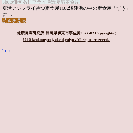
photo俳句
あじフライ
勝爺
夏港
定食屋
夏港アジフライ待つ定食屋1682沼津港の中の定食屋「ずう」
に ...
続きを見る
健康長寿研究所 静岡県伊東市宇佐美3629-82
Copyright(c)
2016 kenkoutyoujyukenkyujyo
. All rights reserved.
Top