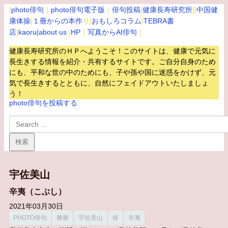
|
photo俳句
｜
photo俳句電子版
｜
俳句投稿
|
健康長寿研究所
||
中国健
康体操
|
１冊からの本作
り|
おもしろコラム
|
TEBRA書
店
|
kaoru
|about us
|
HP
｜
写真からAI俳句
｜
健康長寿研究所のＨＰへようこそ！このサイトは、健康で元気に
長生きする情報を紹介・共有するサイトです。
ご自分自身のため
にも、平和な世の中のためにも、子や孫や国に迷惑をかけず、元
気で長生きするとともに、自然にフェイドアウトいたしましょ
う！
photo俳句を投稿する
宇佐美山
辛夷（こぶし）
2021年03月30日
PHOTO俳句
勝爺
宇佐美山
桜
辛夷