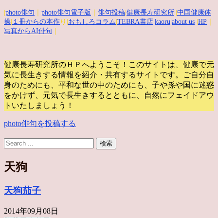
|
photo俳句
｜
photo俳句電子版
｜
俳句投稿
|
健康長寿研究所
||
中国健康体
操
|
１冊からの本作
り|
おもしろコラム
|
TEBRA書店
|
kaoru
|about us
|
HP
｜
写真からAI俳句
｜
健康長寿研究所のＨＰへようこそ！このサイトは、健康で元
気に長生きする情報を紹介・共有するサイトです。
ご自分自
身のためにも、平和な世の中のためにも、子や孫や国に迷惑
をかけず、元気で長生きするとともに、自然にフェイドアウ
トいたしましょう！
photo俳句を投稿する
天狗
天狗茄子
2014年09月08日