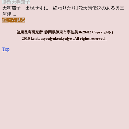
勝爺
天狗
茄子
天狗茄子 出現せずに 終わりたり172天狗伝説のある奥三
河津 ...
続きを見る
健康長寿研究所 静岡県伊東市宇佐美3629-82
Copyright(c)
2016 kenkoutyoujyukenkyujyo
. All rights reserved.
Top