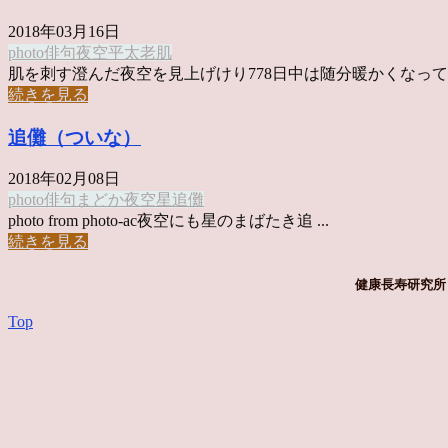
2018年03月16日
photo俳句
夜空
平太老
肌
肌を刺す澄んだ夜空を見上げけり778日中は随分暖かくなってき 
続きを見る
追儺（ついな）
2018年02月08日
photo俳句
まどか
夜空
星
追儺
photo from photo-ac夜空にも星のまばたき追 ...
続きを見る
健康長寿研究所 
Top