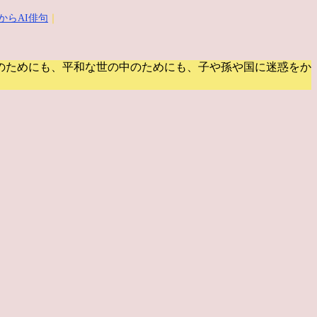
からAI俳句
｜
のためにも、平和な世の中のためにも、子や孫や国に迷惑をか