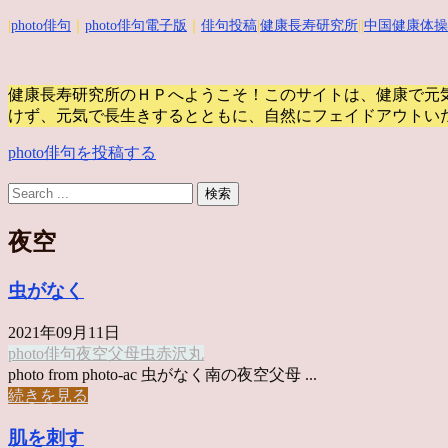
|
photo俳句
｜
photo俳句電子版
｜
俳句投稿
|
健康長寿研究所
||
中国健康体操
健康長寿研究所のＨＰへようこそ！このサイトは、健康で元
けず、元気で長生きするとともに、自然にフェイドアウトい
photo俳句を投稿する
夜空
虫がなく
2021年09月11日
photo俳句
夜空
父母
虫
赤沢丸
photo from photo-ac 虫がなく南の夜空父母 ...
続きを見る
肌を刺す