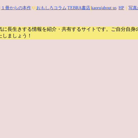
|
１冊からの本作
り|
おもしろコラム
|
TEBRA書店
|
kaoru
|about us
|
HP
｜
写真
気に長生きする情報を紹介・共有するサイトです。
ご自分自身
たしましょう！