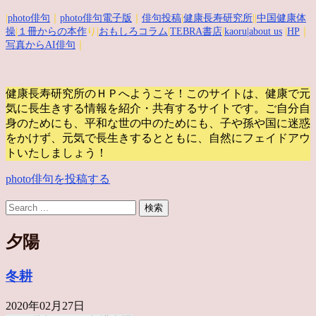
|
photo俳句
｜
photo俳句電子版
｜
俳句投稿
|
健康長寿研究所
||
中国健康体
操
|
１冊からの本作
り|
おもしろコラム
|
TEBRA書店
|
kaoru
|about us
|
HP
｜
写真からAI俳句
｜
健康長寿研究所のＨＰへようこそ！このサイトは、健康で元
気に長生きする情報を紹介・共有するサイトです。
ご自分自
身のためにも、平和な世の中のためにも、子や孫や国に迷惑
をかけず、元気で長生きするとともに、自然にフェイドアウ
トいたしましょう！
photo俳句を投稿する
夕陽
冬耕
2020年02月27日