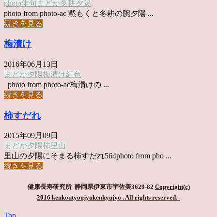
photo俳句
まどか
冬耕
夕陽
photo from photo-ac 黙もくと冬耕の腕夕陽 ...
続きを見る
梅漬け
2016年06月13日
まどか
夕陽
梅漬け
紅色
photo from photo-ac梅漬けの ...
続きを見る
柿すだれ
2015年09月09日
まどか
夕陽
柿
里山
里山の夕陽にそまる柿すだれ564photo from pho ...
続きを見る
健康長寿研究所 静岡県伊東市宇佐美3629-82
Copyright(c)
2016 kenkoutyoujyukenkyujyo
. All rights reserved.
Top