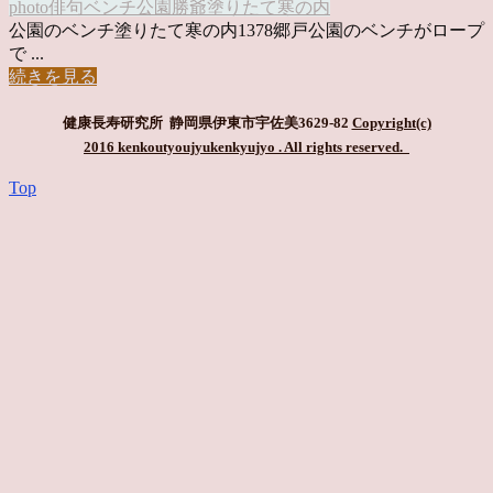
photo俳句
ベンチ
公園
勝爺
塗りたて
寒の内
公園のベンチ塗りたて寒の内1378郷戸公園のベンチがロープ
で ...
続きを見る
健康長寿研究所 静岡県伊東市宇佐美3629-82
Copyright(c)
2016 kenkoutyoujyukenkyujyo
. All rights reserved.
Top