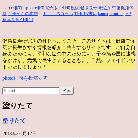
|
photo俳句
｜
photo俳句電子版
｜
俳句投稿
|
健康長寿研究所
||
中国健康体
操
|
１冊からの本作
り|
おもしろコラム
|
TEBRA書店
|
kaoru
|about us
|
HP
｜
写真からAI俳句
｜
健康長寿研究所のＨＰへようこそ！このサイトは、健康で元
気に長生きする情報を紹介・共有するサイトです。
ご自分自
身のためにも、平和な世の中のためにも、子や孫や国に迷惑
をかけず、元気で長生きするとともに、自然にフェイドアウ
トいたしましょう！
photo俳句を投稿する
塗りたて
塗りたて
2019年01月12日