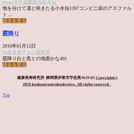
photo俳句
凜
勝爺
地面
水仙
地を分けて凜と咲きたる小水仙1397コンビニ前のアスファル
ト ...
続きを見る
霰降り
2016年01月12日
地面
梁庵平太
白
霰降
黒
霰降り白と黒との地面かな491
続きを見る
健康長寿研究所 静岡県伊東市宇佐美3629-82
Copyright(c)
2016 kenkoutyoujyukenkyujyo
. All rights reserved.
Top