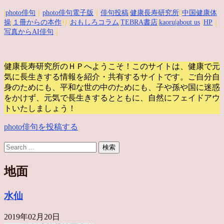
|
photo俳句
｜
photo俳句電子版
｜
俳句投稿
|
健康長寿研究所
||
中国健康体
操
|
１冊からの本作
り|
おもしろコラム
|
TEBRA書店
|
kaoru
|about us
|
HP
｜
写真からAI俳句
｜
健康長寿研究所のＨＰへようこそ！このサイトは、健康で元
気に長生きする情報を紹介・共有するサイトです。
ご自分自
身のためにも、平和な世の中のためにも、子や孫や国に迷惑
をかけず、元気で長生きするとともに、自然にフェイドアウ
トいたしましょう！
photo俳句を投稿する
地面
水仙
2019年02月20日