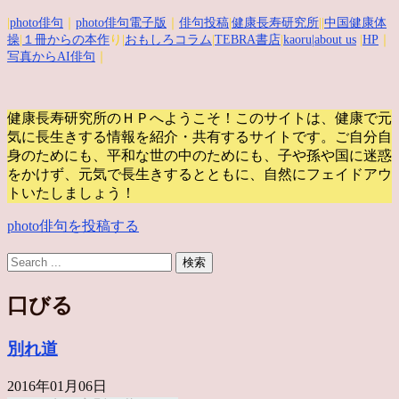
|
photo俳句
｜
photo俳句電子版
｜
俳句投稿
|
健康長寿研究所
||
中国健康体
操
|
１冊からの本作
り|
おもしろコラム
|
TEBRA書店
|
kaoru
|about us
|
HP
｜
写真からAI俳句
｜
健康長寿研究所のＨＰへようこそ！このサイトは、健康で元
気に長生きする情報を紹介・共有するサイトです。
ご自分自
身のためにも、平和な世の中のためにも、子や孫や国に迷惑
をかけず、元気で長生きするとともに、自然にフェイドアウ
トいたしましょう！
photo俳句を投稿する
口びる
別れ道
2016年01月06日