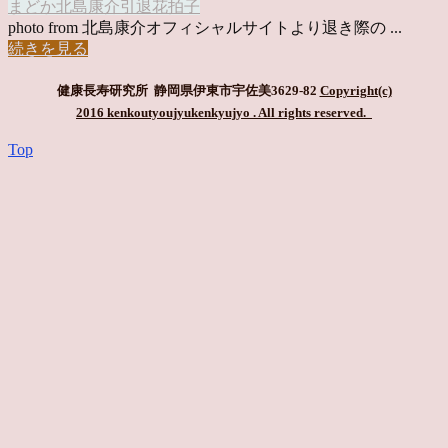
まどか
北島康介
引退
花拍子
photo from 北島康介オフィシャルサイトより退き際の ...
続きを見る
健康長寿研究所 静岡県伊東市宇佐美3629-82
Copyright(c)
2016 kenkoutyoujyukenkyujyo
. All rights reserved.
Top