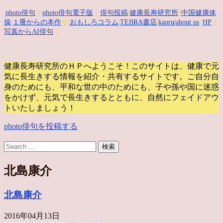
|
photo俳句
｜
photo俳句電子版
｜
俳句投稿
|
健康長寿研究所
||
中国健康体
操
|
１冊からの本作
り|
おもしろコラム
|
TEBRA書店
|
kaoru
|about us
|
HP
｜
写真からAI俳句
｜
健康長寿研究所のＨＰへようこそ！このサイトは、健康で元
気に長生きする情報を紹介・共有するサイトです。
ご自分自
身のためにも、平和な世の中のためにも、子や孫や国に迷惑
をかけず、元気で長生きするとともに、自然にフェイドアウ
トいたしましょう！
photo俳句を投稿する
北島康介
北島康介
2016年04月13日