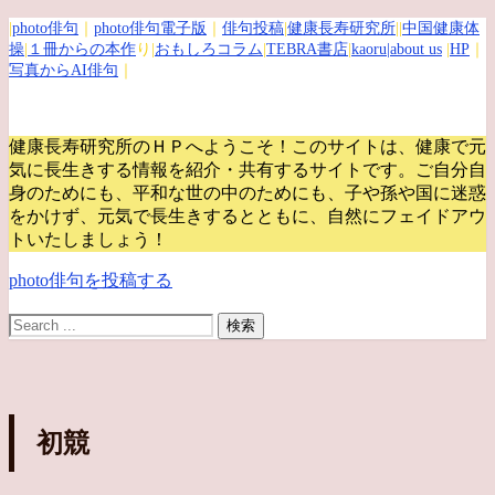
|
photo俳句
｜
photo俳句電子版
｜
俳句投稿
|
健康長寿研究所
||
中国健康体
操
|
１冊からの本作
り|
おもしろコラム
|
TEBRA書店
|
kaoru
|about us
|
HP
｜
写真からAI俳句
｜
健康長寿研究所のＨＰへようこそ！このサイトは、健康で元
気に長生きする情報を紹介・共有するサイトです。
ご自分自
身のためにも、平和な世の中のためにも、子や孫や国に迷惑
をかけず、元気で長生きするとともに、自然にフェイドアウ
トいたしましょう！
photo俳句を投稿する
初競