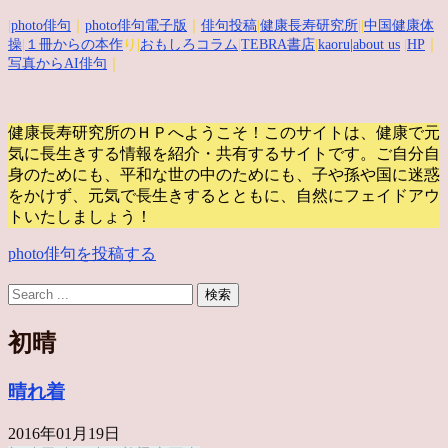
|
photo俳句
｜
photo俳句電子版
｜
俳句投稿
|
健康長寿研究所
||
中国健康体
操
|
１冊からの本作
り|
おもしろコラム
|
TEBRA書店
|
kaoru
|about us
|
HP
｜
写真からAI俳句
｜
健康長寿研究所のＨＰへようこそ！このサイトは、健康で元
気に長生きする情報を紹介・共有するサイトです。
ご自分自
身のためにも、平和な世の中のためにも、子や孫や国に迷惑
をかけず、元気で長生きするとともに、自然にフェイドアウ
トいたしましょう！
photo俳句を投稿する
初晴
晴れ着
2016年01月19日