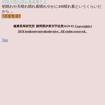
初晴
天晴れ
晴れ着
梁庵平太
初晴れや天晴れ晴れ着晴れやかに498晴れ着というくらいだ
から ...
続きを見る
健康長寿研究所 静岡県伊東市宇佐美3629-82
Copyright(c)
2016 kenkoutyoujyukenkyujyo
. All rights reserved.
Top