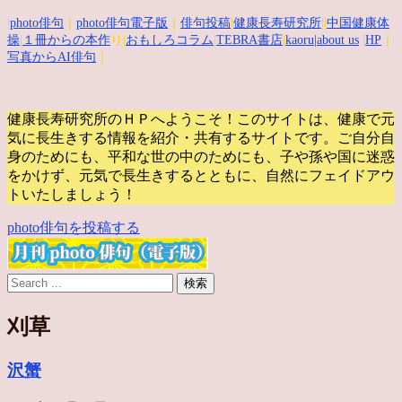
|
photo俳句
｜
photo俳句電子版
｜
俳句投稿
|
健康長寿研究所
||
中国健康体
操
|
１冊からの本作
り|
おもしろコラム
|
TEBRA書店
|
kaoru
|about us
|
HP
｜
写真からAI俳句
｜
健康長寿研究所のＨＰへようこそ！このサイトは、健康で元
気に長生きする情報を紹介・共有するサイトです。
ご自分自
身のためにも、平和な世の中のためにも、子や孫や国に迷惑
をかけず、元気で長生きするとともに、自然にフェイドアウ
トいたしましょう！
photo俳句を投稿する
刈草
沢蟹