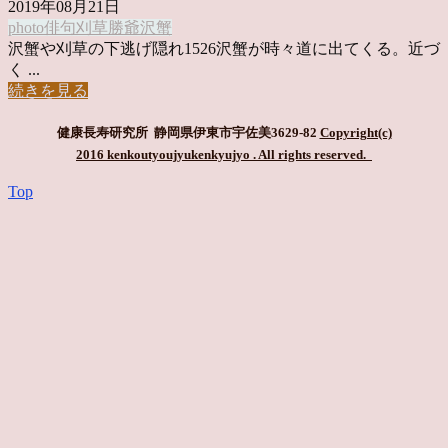
2019年08月21日
photo俳句
刈草
勝爺
沢蟹
沢蟹や刈草の下逃げ隠れ1526沢蟹が時々道に出てくる。近づ
く ...
続きを見る
健康長寿研究所 静岡県伊東市宇佐美3629-82
Copyright(c)
2016 kenkoutyoujyukenkyujyo
. All rights reserved.
Top