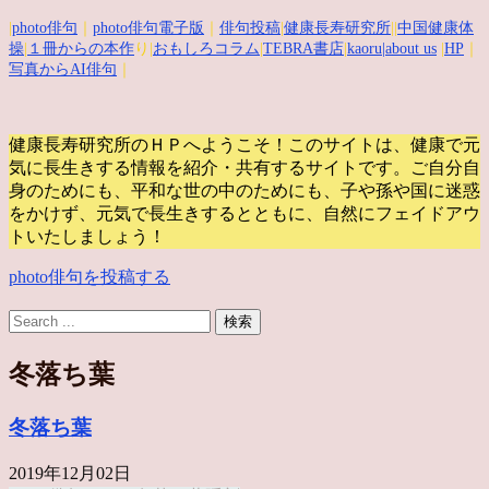
|
photo俳句
｜
photo俳句電子版
｜
俳句投稿
|
健康長寿研究所
||
中国健康体
操
|
１冊からの本作
り|
おもしろコラム
|
TEBRA書店
|
kaoru
|about us
|
HP
｜
写真からAI俳句
｜
健康長寿研究所のＨＰへようこそ！このサイトは、健康で元
気に長生きする情報を紹介・共有するサイトです。
ご自分自
身のためにも、平和な世の中のためにも、子や孫や国に迷惑
をかけず、元気で長生きするとともに、自然にフェイドアウ
トいたしましょう！
photo俳句を投稿する
冬落ち葉
冬落ち葉
2019年12月02日