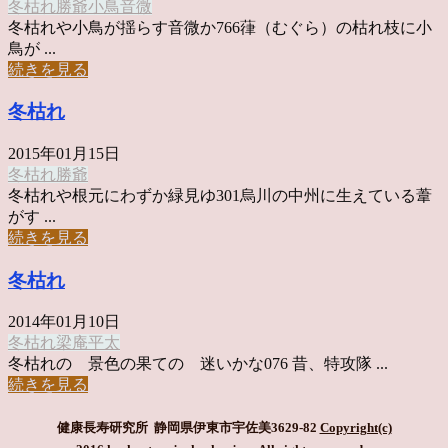
冬枯れ
勝爺
小鳥
音微
冬枯れや小鳥が揺らす音微か766葎（むぐら）の枯れ枝に小
鳥が ...
続きを見る
冬枯れ
2015年01月15日
冬枯れ
勝爺
冬枯れや根元にわずか緑見ゆ301烏川の中州に生えている葦
がす ...
続きを見る
冬枯れ
2014年01月10日
冬枯れ
梁庵平太
冬枯れの 景色の果ての 迷いかな076 昔、特攻隊 ...
続きを見る
健康長寿研究所 静岡県伊東市宇佐美3629-82
Copyright(c)