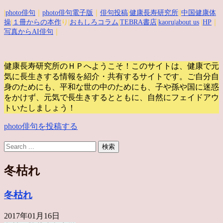
|
photo俳句
｜
photo俳句電子版
｜
俳句投稿
|
健康長寿研究所
||
中国健康体
操
|
１冊からの本作
り|
おもしろコラム
|
TEBRA書店
|
kaoru
|about us
|
HP
｜
写真からAI俳句
｜
健康長寿研究所のＨＰへようこそ！このサイトは、健康で元
気に長生きする情報を紹介・共有するサイトです。
ご自分自
身のためにも、平和な世の中のためにも、子や孫や国に迷惑
をかけず、元気で長生きするとともに、自然にフェイドアウ
トいたしましょう！
photo俳句を投稿する
冬枯れ
冬枯れ
2017年01月16日