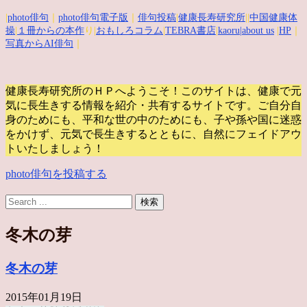
|
photo俳句
｜
photo俳句電子版
｜
俳句投稿
|
健康長寿研究所
||
中国健康体
操
|
１冊からの本作
り|
おもしろコラム
|
TEBRA書店
|
kaoru
|about us
|
HP
｜
写真からAI俳句
｜
健康長寿研究所のＨＰへようこそ！このサイトは、健康で元
気に長生きする情報を紹介・共有するサイトです。
ご自分自
身のためにも、平和な世の中のためにも、子や孫や国に迷惑
をかけず、元気で長生きするとともに、自然にフェイドアウ
トいたしましょう！
photo俳句を投稿する
冬木の芽
冬木の芽
2015年01月19日