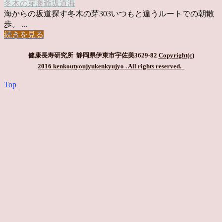
冬木の芽
勝爺
坂道
海
海からの坂道探す冬木の芽303いつもと違うルートでの朝散
歩。 ...
続きを見る
健康長寿研究所 静岡県伊東市宇佐美3629-82
Copyright(c)
2016 kenkoutyoujyukenkyujyo
. All rights reserved.
Top