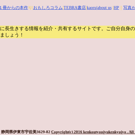
１冊からの本作
り|
おもしろコラム
|
TEBRA書店
|
kaoru
|about us
|
HP
｜
写真か
に長生きする情報を紹介・共有するサイトです。
ご自分自身の
ましょう！
静岡県伊東市宇佐美3629-82
Copyright(c) 2016 kenkoutyoujyukenkyujyo
. All