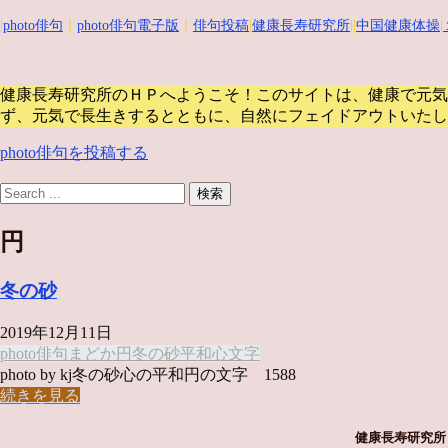
|
photo俳句
｜
photo俳句電子版
｜
俳句投稿
|
健康長寿研究所
||
中国健康体操
|
健康長寿研究所のＨＰへようこそ！このサイトは、健康で元気
ず、元気で長生きするとともに、自然にフェイドアウトいたし
photo俳句を投稿する
円
冬の砂
2019年12月11日
photo俳句
まどか
円
冬の砂
平和
心
文字
photo by kj冬の砂心の平和円の文字 1588
続きを見る
健康長寿研究所 