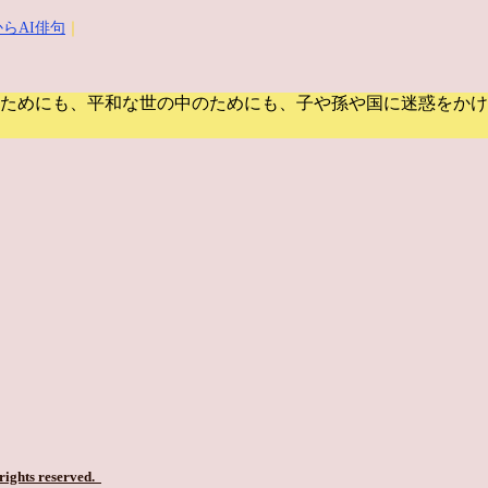
らAI俳句
｜
ためにも、平和な世の中のためにも、子や孫や国に迷惑をかけ
 rights reserved.