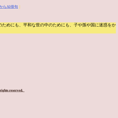
からAI俳句
｜
のためにも、平和な世の中のためにも、子や孫や国に迷惑をか
 rights reserved.