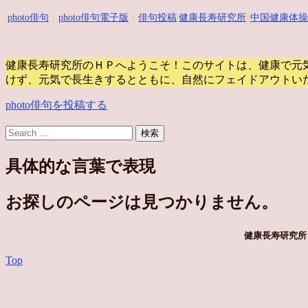
|
photo俳句
｜
photo俳句電子版
｜
俳句投稿
|
健康長寿研究所
||
中国健康体操
健康長寿研究所のＨＰへようこそ！このサイトは、健康で元
けず、元気で長生きするとともに、自然にフェイドアウトい
photo俳句を投稿する
具体的な言葉で表現
お探しのページは見つかりません。
健康長寿研究所 
Top