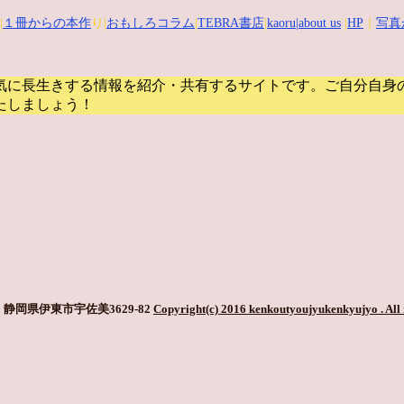
|
１冊からの本作
り|
おもしろコラム
|
TEBRA書店
|
kaoru
|about us
|
HP
｜
写真
気に長生きする情報を紹介・共有するサイトです。
ご自分自身
たしましょう！
静岡県伊東市宇佐美3629-82
Copyright(c) 2016 kenkoutyoujyukenkyujyo
. All